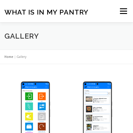
Ga
naar
WHAT IS IN MY PANTRY
Menu
de
inhoud
FAQ
SUBSCRIPTION
LOGIN
GALLERY
Home
»
Gallery